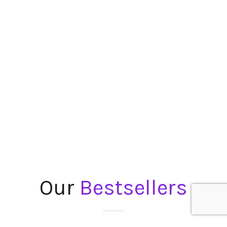
Our
Bestsellers
Suspendisse tristique vestibulum scelerisque in uspendisse