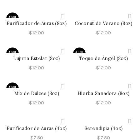
AGOT
ADO
Purificador de Auras (8oz)
Coconut de Verano (8oz)
LEER MÁS
AÑADIR AL CARRITO
$
12.00
$
12.00
AGOT
AGOT
ADO
ADO
Lujuria Estelar​ (8oz)
Toque de Ángel​ (8oz)
LEER MÁS
LEER MÁS
$
12.00
$
12.00
AGOT
ADO
Mix de Dulces​ (8oz)
Hierba Sanadora​ (8oz)
LEER MÁS
AÑADIR AL CARRITO
$
12.00
$
12.00
Purificador de Auras (4oz)
Serendipia (4oz)
AÑADIR AL CARRITO
AÑADIR AL CARRITO
$
7.50
$
7.50