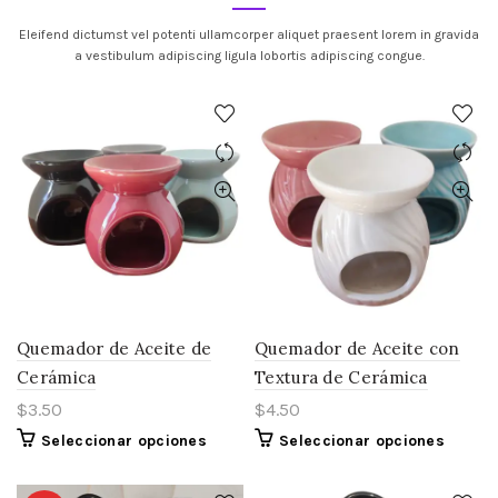
Eleifend dictumst vel potenti ullamcorper aliquet praesent lorem in gravida
a vestibulum adipiscing ligula lobortis adipiscing congue.
Quemador de Aceite de
Quemador de Aceite con
Cerámica
Textura de Cerámica
$
3.50
$
4.50
Este
Este
Seleccionar opciones
Seleccionar opciones
producto
produc
tiene
tiene
múltiples
múltipl