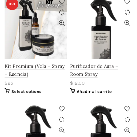
variantes.
variant
HOT
Las
Las
opciones
opcion
se
se
pueden
pueden
elegir
elegir
en
en
la
la
página
página
de
de
producto
produc
Kit Premium (Vela – Spray
Purificador de Aura –
– Esencia)
Room Spray
$25
$
12.00
Select options
Añadir al carrito