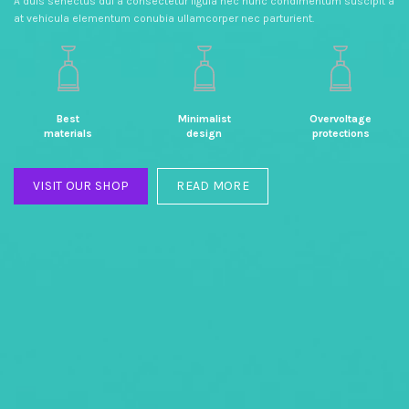
A duis senectus dui a consectetur ligula nec nunc condimentum suscipit a
at vehicula elementum conubia ullamcorper nec parturient.
Best
Minimalist
Overvoltage
materials
design
protections
VISIT OUR SHOP
READ MORE