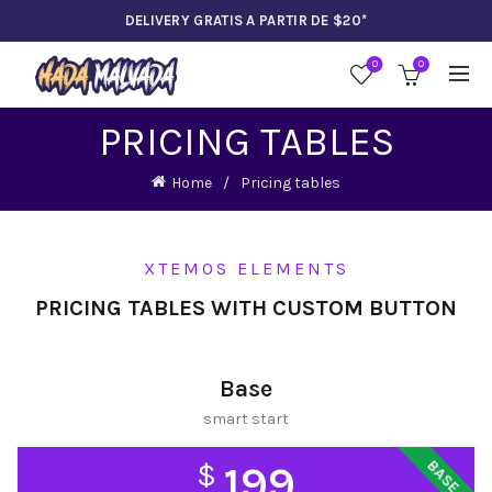
DELIVERY GRATIS A PARTIR DE $20*
0
0
PRICING TABLES
Home
Pricing tables
XTEMOS ELEMENTS
PRICING TABLES WITH CUSTOM BUTTON
Base
smart start
BASE
$
199