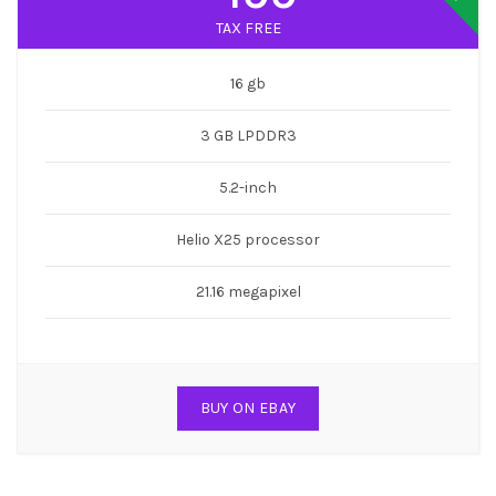
TAX FREE
16 gb
3 GB LPDDR3
5.2-inch
Helio X25 processor
21.16 megapixel
BUY ON EBAY