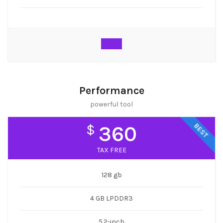
Performance
powerful tool
BEST
$
360
TAX FREE
128 gb
4 GB LPDDR3
5.2-inch