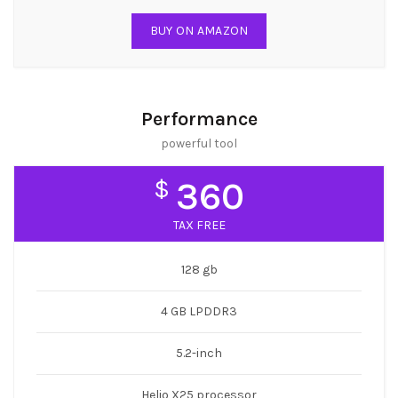
BUY ON AMAZON
Performance
powerful tool
$
360
TAX FREE
128 gb
4 GB LPDDR3
5.2-inch
Helio X25 processor