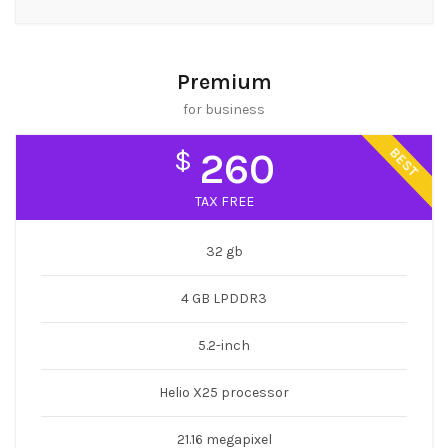
Premium
for business
BEST
$
260
TAX FREE
32 gb
4 GB LPDDR3
5.2-inch
Helio X25 processor
21.16 megapixel