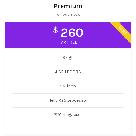
Premium
for business
BEST
$
260
TAX FREE
32 gb
4 GB LPDDR3
5.2-inch
Helio X25 processor
21.16 megapixel