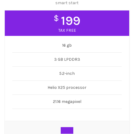
smart start
$
199
TAX FREE
16 gb
3 GB LPDDR3
5.2-inch
Helio X25 processor
21.16 megapixel